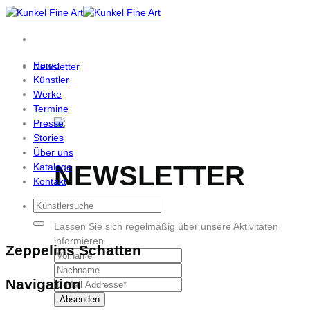
Zum
Inhalt
springen
Home
Newsletter
Künstler
Werke
Termine
Presse
Stories
Über uns
NEWSLETTER
Kataloge
Kontakt
Lassen Sie sich regelmäßig über unsere Aktivitäten
informieren.
Zeppelins Schatten
Navigation