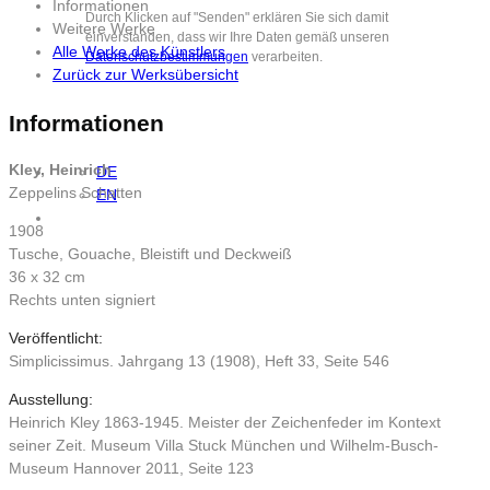
Informationen
Durch Klicken auf "Senden" erklären Sie sich damit
Weitere Werke
einverstanden, dass wir Ihre Daten gemäß unseren
Alle Werke des Künstlers
Datenschutzbestimmungen
verarbeiten.
Zurück zur Werksübersicht
Informationen
Kley, Heinrich
DE
Zeppelins Schatten
EN
1908
Tusche, Gouache, Bleistift und Deckweiß
36 x 32 cm
Rechts unten signiert
Veröffentlicht:
Simplicissimus. Jahrgang 13 (1908), Heft 33, Seite 546
Ausstellung:
Heinrich Kley 1863-1945. Meister der Zeichenfeder im Kontext
seiner Zeit. Museum Villa Stuck München und Wilhelm-Busch-
Museum Hannover 2011, Seite 123