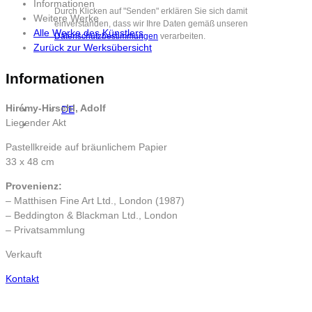
Informationen
Durch Klicken auf "Senden" erklären Sie sich damit
Weitere Werke
einverstanden, dass wir Ihre Daten gemäß unseren
Alle Werke des Künstlers
Datenschutzbestimmungen
verarbeiten.
Zurück zur Werksübersicht
Informationen
Hirémy-Hirschl, Adolf
DE
Liegender Akt
Pastellkreide auf bräunlichem Papier
33 x 48 cm
Provenienz:
– Matthisen Fine Art Ltd., London (1987)
– Beddington & Blackman Ltd., London
– Privatsammlung
Verkauft
Kontakt