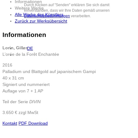
Informationen
Durch Klicken auf "Senden" erklären Sie sich damit
Weitere Werke
einverstanden, dass wir Ihre Daten gemäß unseren
Alle Werke des Künstlers
Datenschutzbestimmungen
verarbeiten.
Zurück zur Werksübersicht
Informationen
Lorin, Gilles
DE
L’orée de la Forêt Enchantée
2016
Palladium und Blattgold auf japanischem Gampi
40 x 31 cm
Signiert und nummeriert
Auflage von 7 + 1 AP
Teil der Serie
DIVIN
3.650 € zzgl MwSt
Kontakt
PDF Download