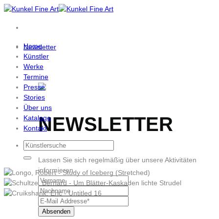
Zum
Inhalt
springen
Home
Newsletter
Künstler
Werke
Termine
Presse
Stories
Über uns
NEWSLETTER
Kataloge
Kontakt
Lassen Sie sich regelmäßig über unsere Aktivitäten
informieren.