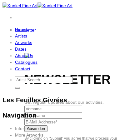
Skip
to
content
Home
Newsletter
Artists
Artworks
Dates
About Us
Catalogues
Contact
NEWSLETTER
Les Feuilles Givrées
Get regular updates about our activities.
Navigation
Information
More Artworks
By clicking on "Submit" you agree that we process your