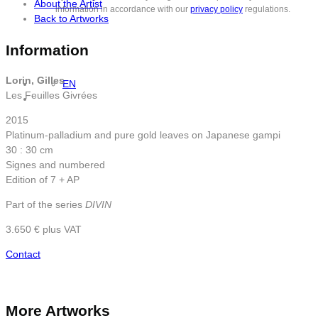
About the Artist
information in accordance with our
privacy policy
regulations.
Back to Artworks
Information
Lorin, Gilles
EN
Les Feuilles Givrées
2015
Platinum-palladium and pure gold leaves on Japanese gampi
30 : 30 cm
Signes and numbered
Edition of 7 + AP
Part of the series
DIVIN
3.650 € plus VAT
Contact
More Artworks