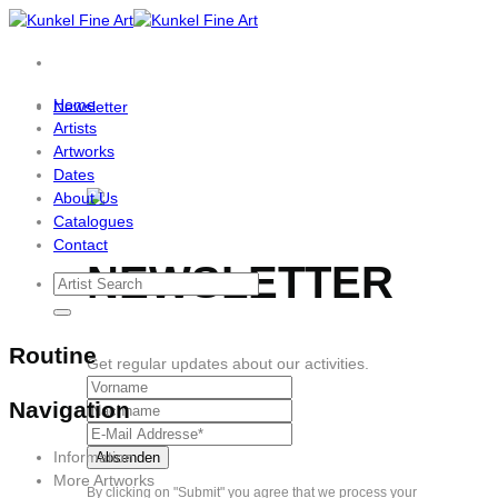
Skip
to
content
Home
Newsletter
Artists
Artworks
Dates
About Us
Catalogues
Contact
NEWSLETTER
Routine
Get regular updates about our activities.
Navigation
Information
More Artworks
By clicking on "Submit" you agree that we process your