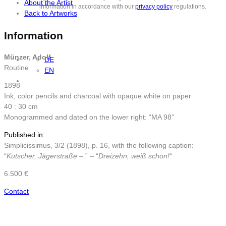
About the Artist
information in accordance with our
privacy policy
regulations.
Back to Artworks
Information
Münzer, Adolf
DE
Routine
EN
1898
Ink, color pencils and charcoal with opaque white on paper
40 : 30 cm
Monogrammed and dated on the lower right: “MA 98”
Published in:
Simplicissimus, 3/2 (1898), p. 16, with the following caption:
“
Kutscher, Jägerstraße –
” – “
Dreizehn, weiß schon!
“
6.500 €
Contact