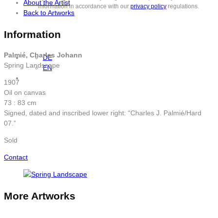
About the Artist
information in accordance with our
privacy policy
regulations.
Back to Artworks
Information
Palmié, Charles Johann
DE
Spring Landscape
EN
1907
Oil on canvas
73 : 83 cm
Signed, dated and inscribed lower right: “Charles J. Palmié/Hard
07.”
Sold
Contact
More Artworks