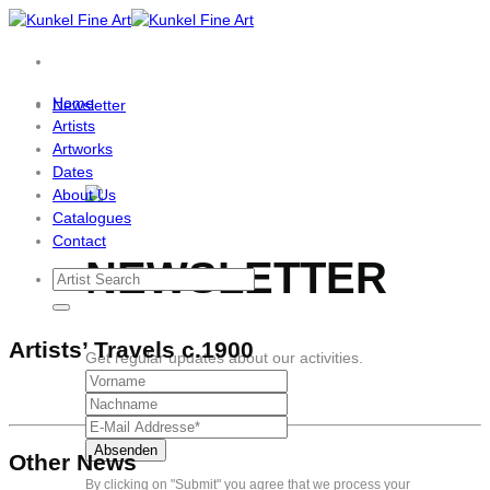
Skip
to
content
Home
Newsletter
Artists
Artworks
Dates
About Us
Catalogues
Contact
NEWSLETTER
Artists’ Travels c.1900
Get regular updates about our activities.
Other News
By clicking on "Submit" you agree that we process your