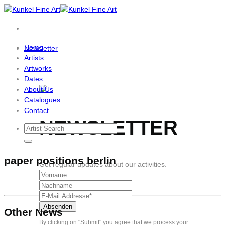
Skip
to
content
Home
Newsletter
Artists
Artworks
Dates
About Us
Catalogues
Contact
NEWSLETTER
paper positions berlin
Get regular updates about our activities.
Other News
By clicking on "Submit" you agree that we process your