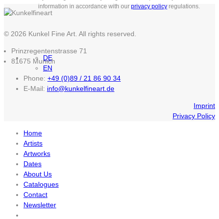
information in accordance with our
privacy policy
regulations.
© 2026 Kunkel Fine Art. All rights reserved.
Prinzregentenstrasse 71
DE
81675 Munich
EN
Phone:
+49 (0)89 / 21 86 90 34
E-Mail:
info@kunkelfineart.de
Imprint
Privacy Policy
Home
Artists
Artworks
Dates
About Us
Catalogues
Contact
Newsletter