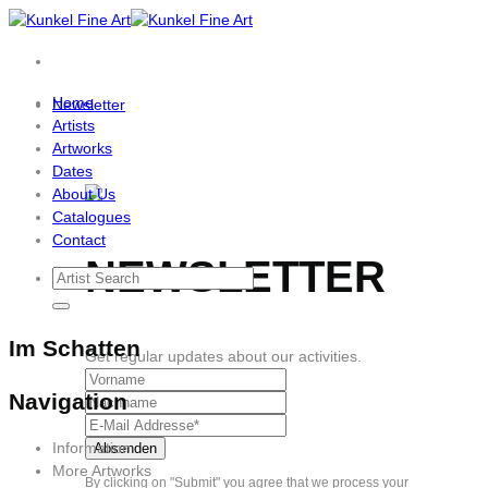
Skip
to
content
Home
Newsletter
Artists
Artworks
Dates
About Us
Catalogues
Contact
NEWSLETTER
Im Schatten
Get regular updates about our activities.
Navigation
Information
More Artworks
By clicking on "Submit" you agree that we process your