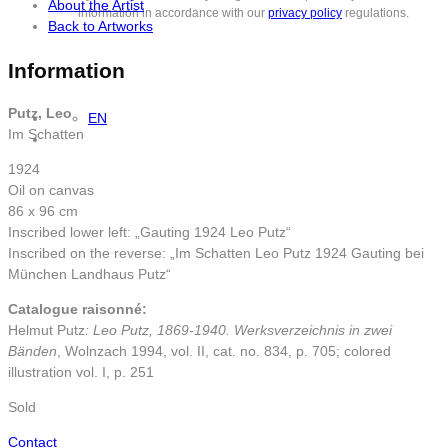
About the Artist
information in accordance with our
privacy policy
regulations.
Back to Artworks
Information
Putz, Leo
EN
Im Schatten
1924
Oil on canvas
86 x 96 cm
Inscribed lower left: „Gauting 1924 Leo Putz“
Inscribed on the reverse: „Im Schatten Leo Putz 1924 Gauting bei
München Landhaus Putz“
Catalogue raisonné:
Helmut Putz
: Leo Putz, 1869-1940. Werksverzeichnis in zwei
Bänden
, Wolnzach 1994, vol. II, cat. no. 834, p. 705; colored
illustration vol. I, p. 251
Sold
Contact