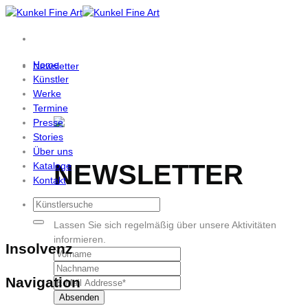
Zum
Inhalt
springen
Home
Newsletter
Künstler
Werke
Termine
Presse
Stories
Über uns
NEWSLETTER
Kataloge
Kontakt
Lassen Sie sich regelmäßig über unsere Aktivitäten
informieren.
Insolvenz
Navigation