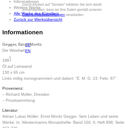
Informationen
Durch Klicken auf "Senden" erklären Sie sich damit
Weitere Werke
einverstanden, dass wir Ihre Daten gemäß unseren
Alle Werke des Künstlers
Datenschutzbestimmungen
verarbeiten.
Zurück zur Werksübersicht
Informationen
Geyger, Ernst Moritz
DE
Die Weisheit
EN
1887
Öl auf Leinwand
130 x 65 cm
Links mittig monogrammiert und datiert: “E. M. G. 23. Febr. 87”
Provenienz:
– Richard Müller, Dresden
– Privatsammlung
Literatur:
Adrian Lukas Müller: Ernst Moritz Geyger. Sein Leben und seine
Werke. In: Westermanns Monatshefte. Band 150, II; Heft 898, Seite