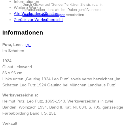
Informationen
Durch Klicken auf "Senden" erklären Sie sich damit
Weitere Werke
einverstanden, dass wir Ihre Daten gemäß unseren
Alle Werke des Künstlers
Datenschutzbestimmungen
verarbeiten.
Zurück zur Werksübersicht
Informationen
Putz, Leo
DE
Im Schatten
1924
Öl auf Leinwand
86 x 96 cm
Links unten „Gauting 1924 Leo Putz“ sowie verso bezeichnet „Im
Schatten Leo Putz 1924 Gauting bei München Landhaus Putz“
Werksverzeichnis:
Helmut Putz: Leo Putz, 1869-1940. Werksverzeichnis in zwei
Bänden, Wolnzach 1994, Band II, Kat. Nr. 834, S. 705, ganzseitige
Farbabbildung Band I, S. 251
Verkauft