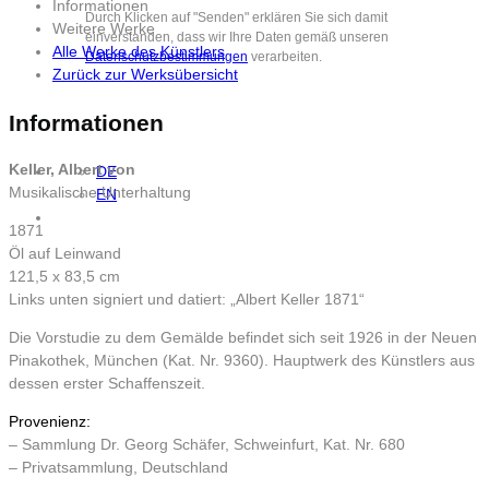
Informationen
Durch Klicken auf "Senden" erklären Sie sich damit
Weitere Werke
einverstanden, dass wir Ihre Daten gemäß unseren
Alle Werke des Künstlers
Datenschutzbestimmungen
verarbeiten.
Zurück zur Werksübersicht
Informationen
Keller, Albert von
DE
Musikalische Unterhaltung
EN
1871
Öl auf Leinwand
121,5 x 83,5 cm
Links unten signiert und datiert: „Albert Keller 1871“
Die Vorstudie zu dem Gemälde befindet sich seit 1926 in der Neuen
Pinakothek, München (Kat. Nr. 9360). Hauptwerk des Künstlers aus
dessen erster Schaffenszeit.
Provenienz:
– Sammlung Dr. Georg Schäfer, Schweinfurt, Kat. Nr. 680
– Privatsammlung, Deutschland