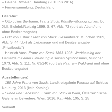
– Galerie Ritthaler, Hamburg (2010 bis 2016)
– Firmensammlung, Deutschland
Literatur:
– Otto Julius Bierbaum:
Franz Stuck. Künstler-Monographien
, Bd.
XLII, Bielefeld/Leipzig 1899, S. 67, Abb. 72 (dort als
Abend
und
ohne Besitzerangabe)
– Fritz von Ostini:
Franz von Stuck. Gesamtwerk
, München 1909,
Abb. S. 44 (dort als
Liebespaar
und mit Besitzerangabe
„Privatbesitz“)
– Heinrich Voss:
Franz von Stuck 1863-1928. Werkkatalog der
Gemälde mit einer Einführung in seinen Symbolismus
, München
1973, Abb. S. 111, Nr. 63/240 (dort als
Paar am Waldrand
und ohne
Besitzerangabe)
Ausstellungen:
– 150 Jahre Franz von Stuck
, Landkreisgalerie Passau auf Schloss
Neuburg, 2013 (kein Katalog)
– Sünde und Secession. Franz von Stuck in Wien
, Österreichische
Galerie im Belvedere, Wien, 2016, Kat.-Abb. 195, S. 25
Verkauft