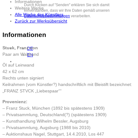
Informationen
Durch Klicken auf "Senden" erklären Sie sich damit
Weitere Werke
einverstanden, dass wir Ihre Daten gemäß unseren
Alle Werke des Künstlers
Datenschutzbestimmungen
verarbeiten.
Zurück zur Werksübersicht
Informationen
Stuck, Franz von
DE
Paar am Waldrand
EN
Öl auf Leinwand
42 x 62 cm
Rechts unten signiert
Keilrahmen (vom Künstler?) handschriftlich mit Bleistift bezeichnet:
„FRANZ STVCK „Liebespaar““
Provenienz:
– Franz Stuck, München (1892 bis spätestens 1909)
– Privatsammlung, Deutschland(?) (spätestens 1909)
– Kunsthandlung Wilhelm Bessler, Augsburg
– Privatsammlung, Augsburg (1988 bis 2010)
– Auktionshaus Nagel, Stuttgart, 14.4.2010, Los 447