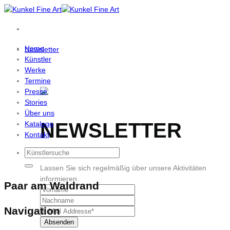
Zum
Inhalt
springen
Home
Newsletter
Künstler
Werke
Termine
Presse
Stories
Über uns
NEWSLETTER
Kataloge
Kontakt
Lassen Sie sich regelmäßig über unsere Aktivitäten
informieren.
Paar am Waldrand
Navigation