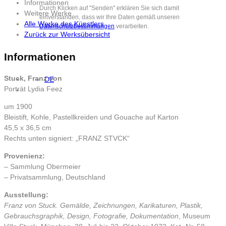
Informationen
Durch Klicken auf "Senden" erklären Sie sich damit
Weitere Werke
einverstanden, dass wir Ihre Daten gemäß unseren
Alle Werke des Künstlers
Datenschutzbestimmungen
verarbeiten.
Zurück zur Werksübersicht
Informationen
Stuck, Franz von
DE
Porträt Lydia Feez
um 1900
Bleistift, Kohle, Pastellkreiden und Gouache auf Karton
45,5 x 36,5 cm
Rechts unten signiert: „FRANZ STVCK“
Provenienz:
– Sammlung Obermeier
– Privatsammlung, Deutschland
Ausstellung:
Franz von Stuck.
Gemälde, Zeichnungen, Karikaturen, Plastik,
Gebrauchsgraphik, Design, Fotografie, Dokumentation
, Museum