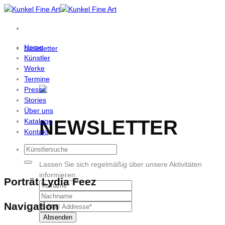
Zum
Inhalt
springen
Home
Newsletter
Künstler
Werke
Termine
Presse
Stories
Über uns
NEWSLETTER
Kataloge
Kontakt
Lassen Sie sich regelmäßig über unsere Aktivitäten
informieren.
Porträt Lydia Feez
Navigation