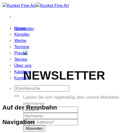
Zum
Inhalt
springen
Home
Newsletter
Künstler
Werke
Termine
Presse
Stories
Über uns
NEWSLETTER
Kataloge
Kontakt
Lassen Sie sich regelmäßig über unsere Aktivitäten
informieren.
Auf der Rennbahn
Navigation