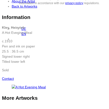
About the Artist
information in accordance with our
privacy policy
regulations.
Back to Artworks
Information
Kley, Heinrich
DE
A Hot Evening Meal
EN
c.1910
Pen and ink on paper
25.5 : 36.5 cm
Signed lower right
Titled lower left
Sold
Contact
More Artworks