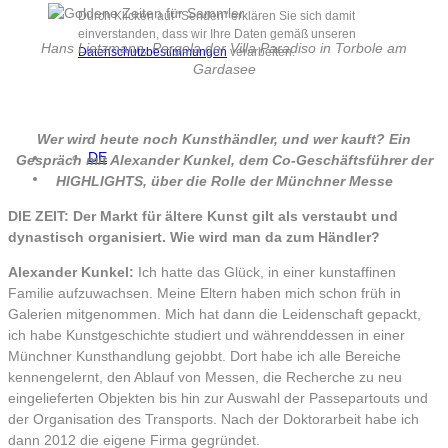
Durch Klicken auf "Senden" erklären Sie sich damit
einverstanden, dass wir Ihre Daten gemäß unseren
Hans Lietzmann, Pergola der Villa Paradiso in Torbole am
Datenschutzbestimmungen
verarbeiten.
Gardasee
Wer wird heute noch Kunsthändler, und wer kauft? Ein
DE
Gespräch mit Alexander Kunkel, dem Co-Geschäftsführer der
HIGHLIGHTS, über die Rolle der Münchner Messe
DIE ZEIT: Der Markt für ältere Kunst gilt als verstaubt und
dynastisch organisiert. Wie wird man da zum Händler?
Alexander Kunkel:
Ich hatte das Glück, in einer kunstaffinen
Familie aufzuwachsen. Meine Eltern haben mich schon früh in
Galerien mitgenommen. Mich hat dann die Leidenschaft gepackt,
ich habe Kunstgeschichte studiert und währenddessen in einer
Münchner Kunsthandlung gejobbt. Dort habe ich alle Bereiche
kennengelernt, den Ablauf von Messen, die Recherche zu neu
eingelieferten Objekten bis hin zur Auswahl der Passepartouts und
der Organisation des Transports. Nach der Doktorarbeit habe ich
dann 2012 die eigene Firma gegründet.