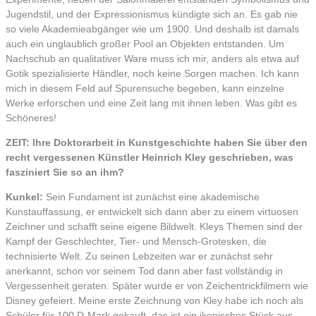
Jugendstil, und der Expressionismus kündigte sich an. Es gab nie
so viele Akademieabgänger wie um 1900. Und deshalb ist damals
auch ein unglaublich großer Pool an Objekten entstanden. Um
Nachschub an qualitativer Ware muss ich mir, anders als etwa auf
Gotik spezialisierte Händler, noch keine Sorgen machen. Ich kann
mich in diesem Feld auf Spurensuche begeben, kann einzelne
Werke erforschen und eine Zeit lang mit ihnen leben. Was gibt es
Schöneres!
ZEIT: Ihre Doktorarbeit in Kunstgeschichte haben Sie über den
recht vergessenen Künstler Heinrich Kley geschrieben, was
fasziniert Sie so an ihm?
Kunkel:
Sein Fundament ist zunächst eine akademische
Kunstauffassung, er entwickelt sich dann aber zu einem virtuosen
Zeichner und schafft seine eigene Bildwelt. Kleys Themen sind der
Kampf der Geschlechter, Tier- und Mensch-Grotesken, die
technisierte Welt. Zu seinen Lebzeiten war er zunächst sehr
anerkannt, schon vor seinem Tod dann aber fast vollständig in
Vergessenheit geraten. Später wurde er von Zeichentrickfilmern wie
Disney gefeiert. Meine erste Zeichnung von Kley habe ich noch als
Schüler für 100 D-Mark gekauft, das ist ein ikonisches Stück aus