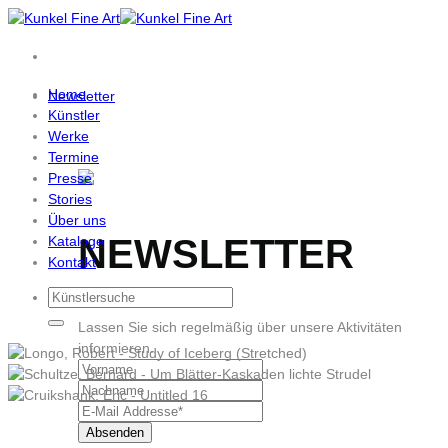
Zum
Inhalt
springen
Home
Newsletter
Künstler
Werke
Termine
Presse
Stories
Über uns
NEWSLETTER
Kataloge
Kontakt
Lassen Sie sich regelmäßig über unsere Aktivitäten
informieren.