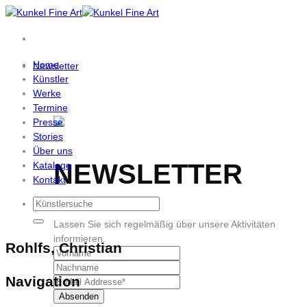
Zum
Inhalt
springen
Home
Newsletter
Künstler
Werke
Termine
Presse
Stories
Über uns
NEWSLETTER
Kataloge
Kontakt
Lassen Sie sich regelmäßig über unsere Aktivitäten
informieren.
Rohlfs, Christian
Navigation