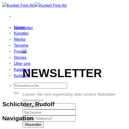
Zum
Inhalt
springen
Home
Newsletter
Künstler
Werke
Termine
Presse
Stories
Über uns
NEWSLETTER
Kataloge
Kontakt
Lassen Sie sich regelmäßig über unsere Aktivitäten
informieren.
Schlichter, Rudolf
Navigation