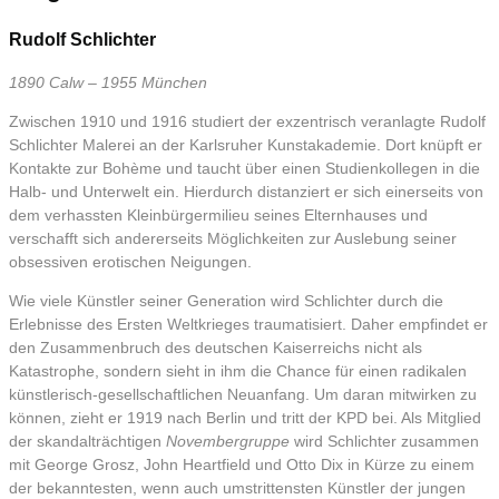
Rudolf Schlichter
1890 Calw – 1955 München
Zwischen 1910 und 1916 studiert der exzentrisch veranlagte Rudolf
Schlichter Malerei an der Karlsruher Kunstakademie. Dort knüpft er
Kontakte zur Bohème und taucht über einen Studienkollegen in die
Halb- und Unterwelt ein. Hierdurch distanziert er sich einerseits von
dem verhassten Kleinbürgermilieu seines Elternhauses und
verschafft sich andererseits Möglichkeiten zur Auslebung seiner
obsessiven erotischen Neigungen.
Wie viele Künstler seiner Generation wird Schlichter durch die
Erlebnisse des Ersten Weltkrieges traumatisiert. Daher empfindet er
den Zusammenbruch des deutschen Kaiserreichs nicht als
Katastrophe, sondern sieht in ihm die Chance für einen radikalen
künstlerisch-gesellschaftlichen Neuanfang. Um daran mitwirken zu
können, zieht er 1919 nach Berlin und tritt der KPD bei. Als Mitglied
der skandalträchtigen
Novembergruppe
wird Schlichter zusammen
mit George Grosz, John Heartfield und Otto Dix in Kürze zu einem
der bekanntesten, wenn auch umstrittensten Künstler der jungen