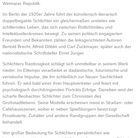
Weimarer Republik.
Im Berlin der 1920er Jahre führt der künstlerisch-literarisch
doppelbegabte Schlichter ein gleichermaßen unstetes wie
schillerndes Leben, das sich zwischen Rotlichtmilieu und
Intellektuellenkreisen bewegt. Zu seinen politisch engagierten
Freunden und Bekannten zählen die linksgerichteten Autoren
Bertold Brecht, Alfred Döblin und Carl Zuckmayer, später auch der
nationalistische Schriftsteller Ernst Jünger.
Schlichters Rastlosigkeit schlägt sich unmittelbar in seinem Werk
nieder. Im Eiltempo verarbeitet er dadaistische, futuristische und
veristische Impulse, die ihn schließlich zur Neuen Sachlichkeit
führen. Er wird bald einer ihrer Hauptvertreter und feiert mit
psychologisch durchdringenden Porträts Erfolge. Daneben wird der
scharfe Beobachter Schlichter zum Chronisten des
Großstadtlebens. Seine Modelle erscheinen meist in Straßen- oder
Caféhausszenen, wobei er neben Spießbürgern bevorzugt
Prostituierte, Zuhälter und andere Randgruppen der Gesellschaft
behandelt.
Von großer Bedeutung für Schlichters persönlichen wie