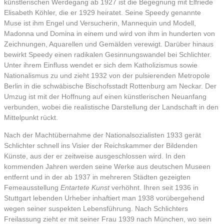
künstlerischen Werdegang ab 1927 ist die Begegnung mit Elfriede
Elisabeth Köhler, die er 1929 heiratet. Seine Speedy genannte
Muse ist ihm Engel und Versucherin, Mannequin und Modell,
Madonna und Domina in einem und wird von ihm in hunderten von
Zeichnungen, Aquarellen und Gemälden verewigt. Darüber hinaus
bewirkt Speedy einen radikalen Gesinnungswandel bei Schlichter.
Unter ihrem Einfluss wendet er sich dem Katholizismus sowie
Nationalismus zu und zieht 1932 von der pulsierenden Metropole
Berlin in die schwäbische Bischofsstadt Rottenburg am Neckar. Der
Umzug ist mit der Hoffnung auf einen künstlerischen Neuanfang
verbunden, wobei die realistische Darstellung der Landschaft in den
Mittelpunkt rückt.
Nach der Machtübernahme der Nationalsozialisten 1933 gerät
Schlichter schnell ins Visier der Reichskammer der Bildenden
Künste, aus der er zeitweise ausgeschlossen wird. In den
kommenden Jahren werden seine Werke aus deutschen Museen
entfernt und in der ab 1937 in mehreren Städten gezeigten
Femeausstellung
Entartete Kunst
verhöhnt. Ihren seit 1936 in
Stuttgart lebenden Urheber inhaftiert man 1938 vorübergehend
wegen seiner suspekten Lebensführung. Nach Schlichters
Freilassung zieht er mit seiner Frau 1939 nach München, wo sein