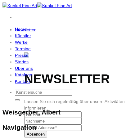
Zum
Inhalt
springen
Home
Newsletter
Künstler
Werke
Termine
Presse
Stories
Über uns
NEWSLETTER
Kataloge
Kontakt
Lassen Sie sich regelmäßig über unsere Aktivitäten
informieren.
Weisgerber, Albert
Navigation