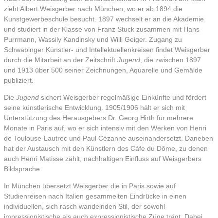
zieht Albert Weisgerber nach München, wo er ab 1894 die
Kunstgewerbeschule besucht. 1897 wechselt er an die Akademie
und studiert in der Klasse von Franz Stuck zusammen mit Hans
Purrmann, Wassily Kandinsky und Willi Geiger. Zugang zu
Schwabinger Künstler- und Intellektuellenkreisen findet Weisgerber
durch die Mitarbeit an der Zeitschrift
Jugend
, die zwischen 1897
und 1913 über 500 seiner Zeichnungen, Aquarelle und Gemälde
publiziert.
Die
Jugend
sichert Weisgerber regelmäßige Einkünfte und fördert
seine künstlerische Entwicklung. 1905/1906 hält er sich mit
Unterstützung des Herausgebers Dr. Georg Hirth für mehrere
Monate in Paris auf, wo er sich intensiv mit den Werken von Henri
de Toulouse-Lautrec und Paul Cézanne auseinandersetzt. Daneben
hat der Austausch mit den Künstlern des Cáfe du Dôme, zu denen
auch Henri Matisse zählt, nachhaltigen Einfluss auf Weisgerbers
Bildsprache.
In München übersetzt Weisgerber die in Paris sowie auf
Studienreisen nach Italien gesammelten Eindrücke in einen
individuellen, sich rasch wandelnden Stil, der sowohl
impressionistische als auch expressionistische Züge trägt. Dabei