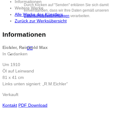
Informationen
Durch Klicken auf "Senden" erklären Sie sich damit
Weitere Werke
einverstanden, dass wir Ihre Daten gemäß unseren
Alle Werke des Künstlers
Datenschutzbestimmungen
verarbeiten.
Zurück zur Werksübersicht
Informationen
Eichler, Reinhold Max
DE
In Gedanken
Um 1910
Öl auf Leinwand
81 x 41 cm
Links unten signiert: „R.M.Eichler“
Verkauft
Kontakt
PDF Download