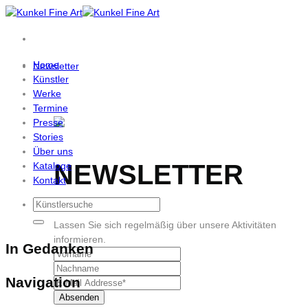
Zum
Inhalt
springen
Home
Newsletter
Künstler
Werke
Termine
Presse
Stories
Über uns
NEWSLETTER
Kataloge
Kontakt
Lassen Sie sich regelmäßig über unsere Aktivitäten
informieren.
In Gedanken
Navigation