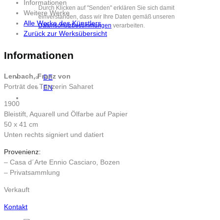
Informationen
Durch Klicken auf "Senden" erklären Sie sich damit
Weitere Werke
einverstanden, dass wir Ihre Daten gemäß unseren
Alle Werke des Künstlers
Datenschutzbestimmungen
verarbeiten.
Zurück zur Werksübersicht
Informationen
Lenbach, Franz von
DE
Porträt der Tänzerin Saharet
EN
1900
Bleistift, Aquarell und Ölfarbe auf Papier
50 x 41 cm
Unten rechts signiert und datiert
Provenienz:
– Casa d´Arte Ennio Casciaro, Bozen
– Privatsammlung
Verkauft
Kontakt