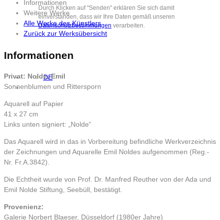
Informationen
Durch Klicken auf "Senden" erklären Sie sich damit
Weitere Werke
einverstanden, dass wir Ihre Daten gemäß unseren
Alle Werke des Künstlers
Datenschutzbestimmungen
verarbeiten.
Zurück zur Werksübersicht
Informationen
Privat: Nolde, Emil
DE
Sonnenblumen und Rittersporn
Aquarell auf Papier
41 x 27 cm
Links unten signiert: „Nolde“
Das Aquarell wird in das in Vorbereitung befindliche Werkverzeichnis
der Zeichnungen und Aquarelle Emil Noldes aufgenommen (Reg.-
Nr. Fr.A.3842).
Die Echtheit wurde von Prof. Dr. Manfred Reuther von der Ada und
Emil Nolde Stiftung, Seebüll, bestätigt.
Provenienz:
Galerie Norbert Blaeser, Düsseldorf (1980er Jahre)