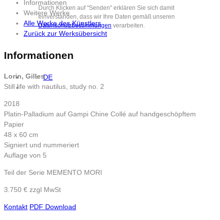
Informationen
Durch Klicken auf "Senden" erklären Sie sich damit
Weitere Werke
einverstanden, dass wir Ihre Daten gemäß unseren
Alle Werke des Künstlers
Datenschutzbestimmungen
verarbeiten.
Zurück zur Werksübersicht
Informationen
Lorin, Gilles
DE
Still life with nautilus, study no. 2
2018
Platin-Palladium auf Gampi Chine Collé auf handgeschöpftem
Papier
48 x 60 cm
Signiert und nummeriert
Auflage von 5
Teil der Serie MEMENTO MORI
3.750 € zzgl MwSt
Kontakt
PDF Download