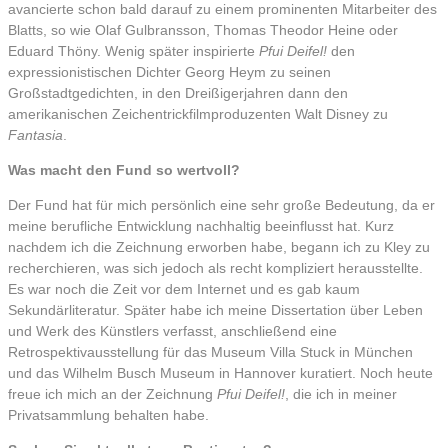
avancierte schon bald darauf zu einem prominenten Mitarbeiter des
Blatts, so wie Olaf Gulbransson, Thomas Theodor Heine oder
Eduard Thöny. Wenig später inspirierte
Pfui Deifel!
den
expressionistischen Dichter Georg Heym zu seinen
Großstadtgedichten, in den Dreißigerjahren dann den
amerikanischen Zeichentrickfilmproduzenten Walt Disney zu
Fantasia
.
Was macht den Fund so wertvoll?
Der Fund hat für mich persönlich eine sehr große Bedeutung, da er
meine berufliche Entwicklung nachhaltig beeinflusst hat. Kurz
nachdem ich die Zeichnung erworben habe, begann ich zu Kley zu
recherchieren, was sich jedoch als recht kompliziert herausstellte.
Es war noch die Zeit vor dem Internet und es gab kaum
Sekundärliteratur. Später habe ich meine Dissertation über Leben
und Werk des Künstlers verfasst, anschließend eine
Retrospektivausstellung für das Museum Villa Stuck in München
und das Wilhelm Busch Museum in Hannover kuratiert. Noch heute
freue ich mich an der Zeichnung
Pfui Deifel!
, die ich in meiner
Privatsammlung behalten habe.