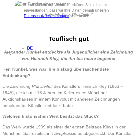
Durch Klicken auf "Senden" erklären Sie sich damit
einverstanden, dass wir Ihre Daten gemäß unseren
Heinrich Kley, Pfui Deifel!
Datenschutzbestimmungen
verarbeiten.
Teuflisch gut
DE
Alexander Kunkel entdeckte als Jugendlicher eine Zeichnung
von Heinrich Kley, die ihn bis heute begleitet
Herr Kunkel, was war Ihre bislang überraschendste
Entdeckung?
Die Zeichnung
Pfui Deifel!
des Künstlers Heinrich Kley (1863 –
1945), die ich mit 16 Jahren im Keller eines Münchner
Auktionshauses in einem Konvolut mit anderen Zeichnungen
unbekannter Künstler entdeckt habe.
Welchen historischen Wert besitzt das Stück?
Das Werk wurde 1909 als einer der ersten Beiträge Kleys in der
Münchner Satirezeitschrift
Simplicissimus
abgedruckt. Der Künstler