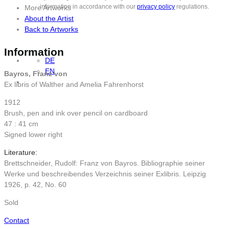
information in accordance with our
privacy policy
regulations.
More Artworks
About the Artist
Back to Artworks
Information
DE
EN
Bayros, Franz von
Ex libris of Walther and Amelia Fahrenhorst
1912
Brush, pen and ink over pencil on cardboard
47 : 41 cm
Signed lower right
Literature:
Brettschneider, Rudolf: Franz von Bayros. Bibliographie seiner
Werke und beschreibendes Verzeichnis seiner Exlibris. Leipzig
1926, p. 42, No. 60
Sold
Contact