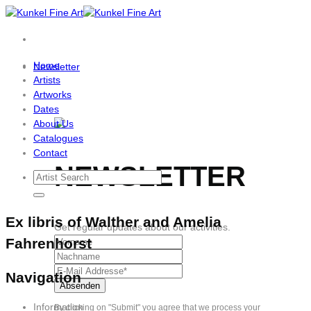
Skip
to
content
Home
Newsletter
Artists
Artworks
Dates
About Us
Catalogues
Contact
NEWSLETTER
Ex libris of Walther and Amelia
Get regular updates about our activities.
Fahrenhorst
Navigation
Information
By clicking on "Submit" you agree that we process your