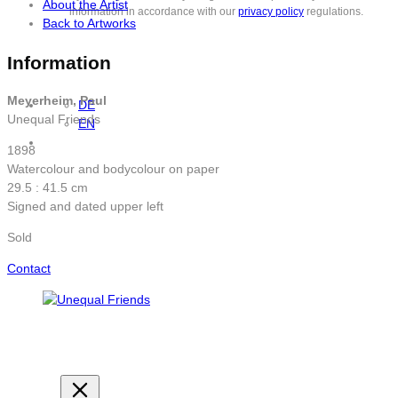
About the Artist
information in accordance with our
privacy policy
regulations.
Back to Artworks
Information
Meyerheim, Paul
DE
Unequal Friends
EN
1898
Watercolour and bodycolour on paper
29.5 : 41.5 cm
Signed and dated upper left
Sold
Contact