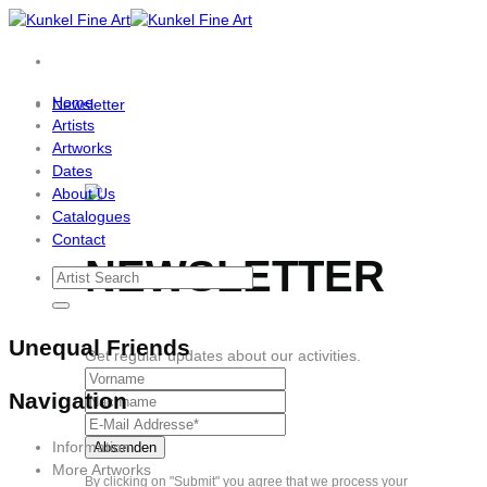
Skip
to
content
Home
Newsletter
Artists
Artworks
Dates
About Us
Catalogues
Contact
NEWSLETTER
Unequal Friends
Get regular updates about our activities.
Navigation
Information
More Artworks
By clicking on "Submit" you agree that we process your