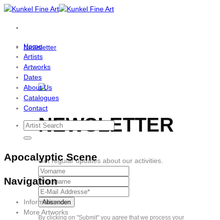
Skip
to
content
Home
Newsletter
Artists
Artworks
Dates
About Us
Catalogues
Contact
NEWSLETTER
Apocalyptic Scene
Get regular updates about our activities.
Navigation
Information
More Artworks
By clicking on "Submit" you agree that we process your