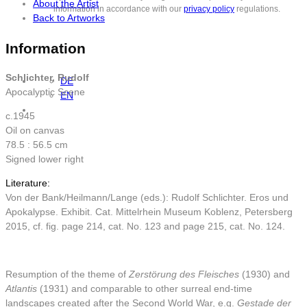
About the Artist
information in accordance with our
privacy policy
regulations.
Back to Artworks
Information
Schlichter, Rudolf
DE
Apocalyptic Scene
EN
c.1945
Oil on canvas
78.5 : 56.5 cm
Signed lower right
Literature:
Von der Bank/Heilmann/Lange (eds.): Rudolf Schlichter. Eros und
Apokalypse. Exhibit. Cat. Mittelrhein Museum Koblenz, Petersberg
2015, cf. fig. page 214, cat. No. 123 and page 215, cat. No. 124.
Resumption of the theme of
Zerstörung des Fleisches
(1930) and
Atlantis
(1931) and comparable to other surreal end-time
landscapes created after the Second World War, e.g.
Gestade der