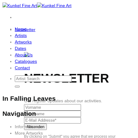
Skip
to
content
Home
Newsletter
Artists
Artworks
Dates
About Us
Catalogues
Contact
NEWSLETTER
In Falling Leaves
Get regular updates about our activities.
Navigation
Information
More Artworks
By clicking on "Submit" you agree that we process your