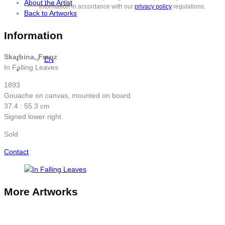
About the Artist
information in accordance with our
privacy policy
regulations.
Back to Artworks
Information
Skarbina, Franz
EN
In Falling Leaves
1893
Gouache on canvas, mounted on board
37.4 : 55.3 cm
Signed lower right
Sold
Contact
More Artworks