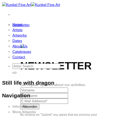
Skip
to
content
Home
Newsletter
Artists
Artworks
Dates
About Us
Catalogues
Contact
NEWSLETTER
Still life with dragon
Get regular updates about our activities.
Navigation
Information
More Artworks
By clicking on "Submit" you agree that we process your