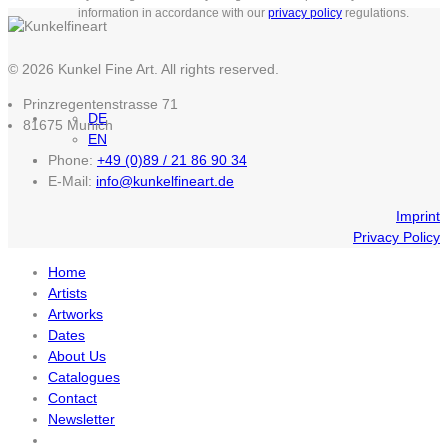
information in accordance with our
privacy policy
regulations.
© 2026 Kunkel Fine Art. All rights reserved.
Prinzregentenstrasse 71
DE
81675 Munich
EN
Phone:
+49 (0)89 / 21 86 90 34
E-Mail:
info@kunkelfineart.de
Imprint
Privacy Policy
Home
Artists
Artworks
Dates
About Us
Catalogues
Contact
Newsletter