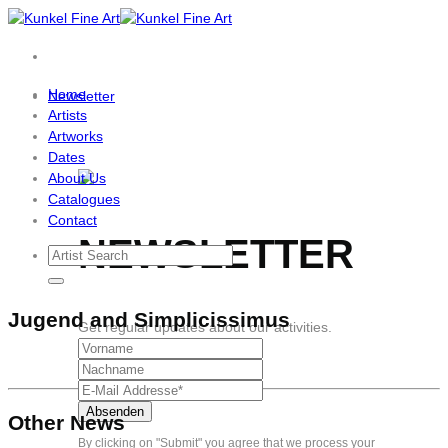
Skip
to
content
Home
Newsletter
Artists
Artworks
Dates
About Us
Catalogues
Contact
NEWSLETTER
Jugend and Simplicissimus
Get regular updates about our activities.
Other News
By clicking on "Submit" you agree that we process your