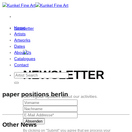
Skip
to
content
Home
Newsletter
Artists
Artworks
Dates
About Us
Catalogues
Contact
NEWSLETTER
paper positions berlin
Get regular updates about our activities.
Other News
By clicking on "Submit" you agree that we process your