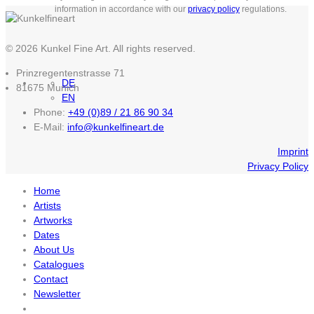
information in accordance with our
privacy policy
regulations.
© 2026 Kunkel Fine Art. All rights reserved.
Prinzregentenstrasse 71
DE
81675 Munich
EN
Phone:
+49 (0)89 / 21 86 90 34
E-Mail:
info@kunkelfineart.de
Imprint
Privacy Policy
Home
Artists
Artworks
Dates
About Us
Catalogues
Contact
Newsletter