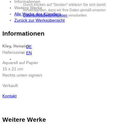
Informationen
Durch Klicken auf "Senden" erklären Sie sich damit
Weitere Werke
einverstanden, dass wir Ihre Daten gemäß unseren
Alle Werke des Künstlers
Datenschutzbestimmungen
verarbeiten.
Zurück zur Werksübersicht
Informationen
Kley, Heinrich
DE
Hafenszene
EN
Aquarell auf Papier
15 x 21 cm
Rechts unten signiert
Verkauft
Kontakt
Weitere Werke