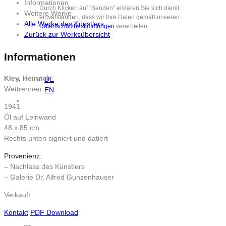
Informationen
Durch Klicken auf "Senden" erklären Sie sich damit
Weitere Werke
einverstanden, dass wir Ihre Daten gemäß unseren
Alle Werke des Künstlers
Datenschutzbestimmungen
verarbeiten.
Zurück zur Werksübersicht
Informationen
Kley, Heinrich
DE
Wettrennen
EN
1941
Öl auf Leinwand
48 x 85 cm
Rechts unten signiert und datiert
Provenienz:
– Nachlass des Künstlers
– Galerie Dr. Alfred Gunzenhauser
Verkauft
Kontakt
PDF Download