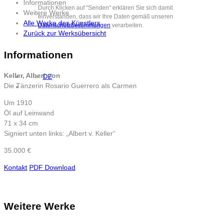
Informationen
Durch Klicken auf "Senden" erklären Sie sich damit
Weitere Werke
einverstanden, dass wir Ihre Daten gemäß unseren
Alle Werke des Künstlers
Datenschutzbestimmungen
verarbeiten.
Zurück zur Werksübersicht
Informationen
Keller, Albert von
DE
Die Tänzerin Rosario Guerrero als Carmen
Um 1910
Öl auf Leinwand
71 x 34 cm
Signiert unten links: „Albert v. Keller“
35.000 €
Kontakt
PDF Download
Weitere Werke