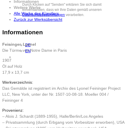
Informationen
Durch Klicken auf "Senden" erklären Sie sich damit
Weitere Werke
einverstanden, dass wir Ihre Daten gemäß unseren
Alle Werke des Künstlers
Datenschutzbestimmungen
verarbeiten.
Zurück zur Werksübersicht
Informationen
Feininger, Lyonel
DE
Die Türme von Notre Dame in Paris
EN
1907
Öl auf Holz
17,9 x 13,7 cm
Werkverzeichnis:
Das Gemälde ist registriert im Archiv des Lyonel Feininger Project
LLC, New York, unter der Nr. 1507-10-08-18. Moeller 004 /
Feininger 4
Provenienz:
– Alois J. Schardt (1889-1955), Halle/Berlin/Los Angeles
– Privatsammlung (durch Erbgang vom Vorbesitzer erworben), USA