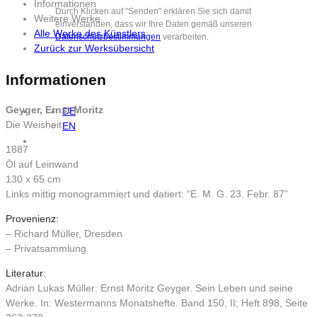
Informationen
Durch Klicken auf "Senden" erklären Sie sich damit
Weitere Werke
einverstanden, dass wir Ihre Daten gemäß unseren
Alle Werke des Künstlers
Datenschutzbestimmungen
verarbeiten.
Zurück zur Werksübersicht
Informationen
Geyger, Ernst Moritz
DE
Die Weisheit
EN
1887
Öl auf Leinwand
130 x 65 cm
Links mittig monogrammiert und datiert: “E. M. G. 23. Febr. 87”
Provenienz:
– Richard Müller, Dresden
– Privatsammlung
Literatur:
Adrian Lukas Müller: Ernst Moritz Geyger. Sein Leben und seine
Werke. In: Westermanns Monatshefte. Band 150, II; Heft 898, Seite