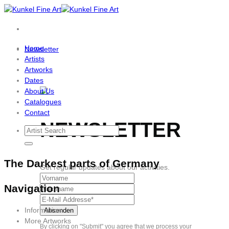
Skip
to
content
Home
Newsletter
Artists
Artworks
Dates
About Us
Catalogues
Contact
NEWSLETTER
The Darkest parts of Germany
Get regular updates about our activities.
Navigation
Information
More Artworks
By clicking on "Submit" you agree that we process your