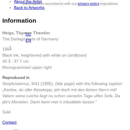
About the Artist
information in accordance with our
privacy policy
regulations.
Back to Artworks
Information
Heine, Thomas Theodor
DE
The Darkest parts of Germany
EN
1904
Black ink, heightened with white on cardboard
40.3 : 37.7 cm
Monogrammed upper right
Reproduced in:
Simplicissimus, 9/41 (1905), (title page) with the following caption:
„
Karline, du oller Kesekopp, jeh doch mit den feinen Herrn mit!
Vatern seine Leiche liegt nu schon vierzehn Tage uffen Sofa. Da
jibt’s Moneten. Dann kenn mer’n inbuddeln lassen.
“
Sold
Contact