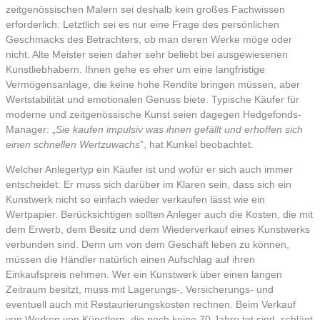
zeitgenössischen Malern sei deshalb kein großes Fachwissen
erforderlich: Letztlich sei es nur eine Frage des persönlichen
Geschmacks des Betrachters, ob man deren Werke möge oder
nicht. Alte Meister seien daher sehr beliebt bei ausgewiesenen
Kunstliebhabern. Ihnen gehe es eher um eine langfristige
Vermögensanlage, die keine hohe Rendite bringen müssen, aber
Wertstabilität und emotionalen Genuss biete. Typische Käufer für
moderne und zeitgenössische Kunst seien dagegen Hedgefonds-
Manager: „
Sie kaufen impulsiv was ihnen gefällt und erhoffen sich
einen schnellen Wertzuwachs
”, hat Kunkel beobachtet.
Welcher Anlegertyp ein Käufer ist und wofür er sich auch immer
entscheidet: Er muss sich darüber im Klaren sein, dass sich ein
Kunstwerk nicht so einfach wieder verkaufen lässt wie ein
Wertpapier. Berücksichtigen sollten Anleger auch die Kosten, die mit
dem Erwerb, dem Besitz und dem Wiederverkauf eines Kunstwerks
verbunden sind. Denn um von dem Geschäft leben zu können,
müssen die Händler natürlich einen Aufschlag auf ihren
Einkaufspreis nehmen. Wer ein Kunstwerk über einen langen
Zeitraum besitzt, muss mit Lagerungs-, Versicherungs- und
eventuell auch mit Restaurierungskosten rechnen. Beim Verkauf
von Werken von Künstlern, die noch keine 70 Jahre tot sind, schlägt