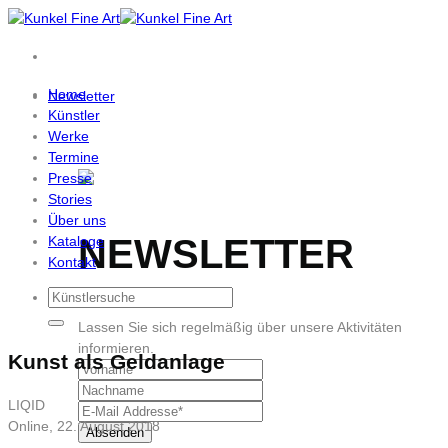
Zum
Inhalt
springen
Home
Newsletter
Künstler
Werke
Termine
Presse
Stories
Über uns
NEWSLETTER
Kataloge
Kontakt
Lassen Sie sich regelmäßig über unsere Aktivitäten
informieren.
Kunst als Geldanlage
LIQID
Online, 22. August 2018