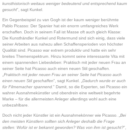
kunsthistorisch weitaus weniger bedeutend und entsprechend kaum
gesucht
”, sagt Kunkel.
Ein Gegenbeispiel zu van Gogh ist der kaum weniger berühmte
Pablo Picasso: Der Spanier hat ein enorm umfangreiches Werk
erschaffen. Doch in seinem Fall ist Masse oft auch gleich Klasse:
Die Kunsthändler Kunkel und Rotermund sind sich einig, dass viele
seiner Arbeiten aus nahezu allen Schaffensperioden von höchster
Qualität sind. Picasso war extrem produktiv und hatte ein sehr
breites Themenspektrum. Hinzu kommt seine interessante Vita mit
einem spannenden Liebesleben: Praktisch mit jeder neuen Frau an
seiner Seite hat Picasso auch einen neuen Stil geschaffen.
„
Praktisch mit jeder neuen Frau an seiner Seite hat Picasso auch
einen neuen Stil geschaffen
”, sagt Kunkel. „
Dadurch wurde er auch
für Filmemacher spannend.
” Damit, so die Experten, sei Picasso ein
wahrer Ausnahmekünstler und obendrein eine weltweit begehrte
Marke – für die allermeisten Anleger allerdings wohl auch eine
unbezahlbare.
Doch nicht jeder Künstler ist ein Ausnahmekönner wie Picasso. „
Bei
den meisten Künstlern sollten sich Anleger deshalb die Frage
stellen: Wofür ist er bekannt geworden? Was von ihm ist gesucht?
”,