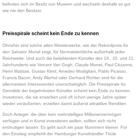
befinden sich im Besitz von Museen und wechseln deshalb so gut
wie nie den Besitzer.
Preisspirale scheint kein Ende zu kennen
Ohnehin sind solche alten Meisterwerke, wie der Rekordpreis für
den
Salvator Mundi
zeigt, für Normalsterbliche außerhalb jeder
Reichweite. Und auch die beliebtesten Künstler des 19., 20. und 21.
Jahrhunderts wie Vincent Van Gogh, Claude Monet, Paul Cézanne,
Henri Matisse, Gustav Klimt, Amedeo Modigliani, Pablo Picasso,
Francis Bacon, Andy Warhol oder Gerhard Richter sind für die
allermeisten Interessenten unerschwinglich. Die Preisspirale für
Gemälde der begehrtesten Künstler scheint kein Ende zu kennen.
Investoren, die sie erwarben und oft schon wenige Jahre später
wieder veräußerten, erzielten damit äußerst attraktive Renditen.
Doch Anleger, die über kein mehrstelliges Millionenvermögen
verfügen und in Kunst investieren wollen, sollten sich nicht
entmutigen lassen: Es geht auch ein paar Nummern kleiner. Für
den Einstieg empfiehlt der Hamburger Kunsthändler Thole