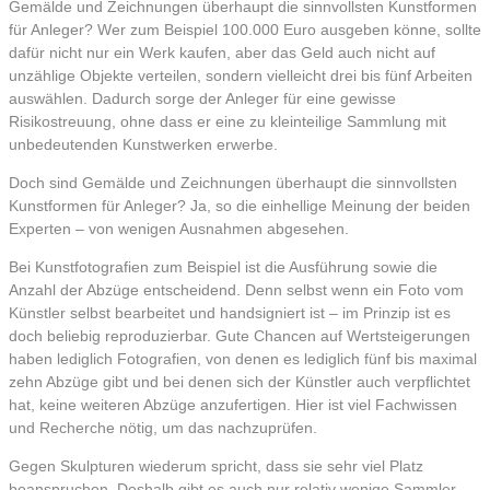
Gemälde und Zeichnungen überhaupt die sinnvollsten Kunstformen
für Anleger? Wer zum Beispiel 100.000 Euro ausgeben könne, sollte
dafür nicht nur ein Werk kaufen, aber das Geld auch nicht auf
unzählige Objekte verteilen, sondern vielleicht drei bis fünf Arbeiten
auswählen. Dadurch sorge der Anleger für eine gewisse
Risikostreuung, ohne dass er eine zu kleinteilige Sammlung mit
unbedeutenden Kunstwerken erwerbe.
Doch sind Gemälde und Zeichnungen überhaupt die sinnvollsten
Kunstformen für Anleger? Ja, so die einhellige Meinung der beiden
Experten – von wenigen Ausnahmen abgesehen.
Bei Kunstfotografien zum Beispiel ist die Ausführung sowie die
Anzahl der Abzüge entscheidend. Denn selbst wenn ein Foto vom
Künstler selbst bearbeitet und handsigniert ist – im Prinzip ist es
doch beliebig reproduzierbar. Gute Chancen auf Wertsteigerungen
haben lediglich Fotografien, von denen es lediglich fünf bis maximal
zehn Abzüge gibt und bei denen sich der Künstler auch verpflichtet
hat, keine weiteren Abzüge anzufertigen. Hier ist viel Fachwissen
und Recherche nötig, um das nachzuprüfen.
Gegen Skulpturen wiederum spricht, dass sie sehr viel Platz
beanspruchen. Deshalb gibt es auch nur relativ wenige Sammler,