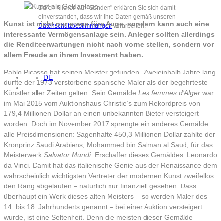
Durch Klicken auf "Senden" erklären Sie sich damit
einverstanden, dass wir Ihre Daten gemäß unseren
Kunst ist nicht nur etwas fürs Auge, sondern kann auch eine
Datenschutzbestimmungen
verarbeiten.
interessante Vermögensanlage sein. Anleger sollten allerdings
die Renditeerwartungen nicht nach vorne stellen, sondern vor
allem Freude an ihrem Investment haben.
Pablo Picasso hat seinen Meister gefunden. Zweieinhalb Jahre lang
DE
durfte der 1973 verstorbene spanische Maler als der begehrteste
Künstler aller Zeiten gelten: Sein Gemälde
Les femmes d’Alger
war
im Mai 2015 vom Auktionshaus Christie’s zum Rekordpreis von
179,4 Millionen Dollar an einen unbekannten Bieter versteigert
worden. Doch im November 2017 sprengte ein anderes Gemälde
alle Preisdimensionen: Sagenhafte 450,3 Millionen Dollar zahlte der
Kronprinz Saudi Arabiens, Mohammed bin Salman al Saud, für das
Meisterwerk
Salvator Mundi
. Erschaffer dieses Gemäldes: Leonardo
da Vinci. Damit hat das italienische Genie aus der Renaissance dem
wahrscheinlich wichtigsten Vertreter der modernen Kunst zweifellos
den Rang abgelaufen – natürlich nur finanziell gesehen. Dass
überhaupt ein Werk dieses alten Meisters – so werden Maler des
14. bis 18. Jahrhunderts genannt – bei einer Auktion versteigert
wurde, ist eine Seltenheit. Denn die meisten dieser Gemälde