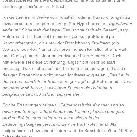
vorauszuberechnen. Als Geldanlage komme Kunst daher nur für
langfristige Zeiträume in Betracht.
Riskant sei es, in Werke von Künstlern oder in Kunstrichtungen zu
investieren, um die gerade ein großer Hype herrsche. „
Irgendwann
endet mit Sicherheit der Hype. Das ist praktisch ein Gesetz
”, sagt
Rotermund. Ein Beispiel für einen Hype sei großformatige
Konzeptfotografie, die unter der Bezeichnung
Struffskys
(ein
Wortspiel aus den Namen der prominenten Künstler Struth, Ruff
und Gursky) um die Jahrtausendwende Furore machte. Doch
mittlerweile sei diese Stilrichtung längst nicht mehr so stark
angesagt. Dazu habe auch die Erkenntnis beigetragen, dass die
riesigen Fotoabzüge nicht immer lichtbeständig seien. „
Das hat in
der Szene natürlich für Irritationen gesorgt
” sagt Rotermund. „
Denn
niemand weiß heute, in welchem Zustand die Aufnahmen
beispielsweise in 50 Jahren sein werden
.”
Solche Erfahrungen zeigten: „
Zeitgenössische Künstler sind so
etwas wie Startup-Unternehmen: Sie können plötzlich den ganz
großen Erfolg haben oder aber auch wieder in der
Bedeutungslosigkeit verschwinden
”, erklärt Rotermund. Als
zeitgenössisch bezeichnet Rotermund die Kunst der späten 1990er