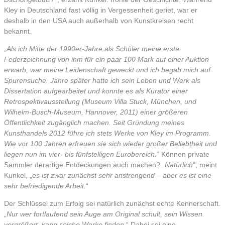
Kley in Deutschland fast völlig in Vergessenheit geriet, war er
deshalb in den USA auch außerhalb von Kunstkreisen recht
bekannt.
„
Als ich Mitte der 1990er-Jahre als Schüler meine erste
Federzeichnung von ihm für ein paar 100 Mark auf einer Auktion
erwarb, war meine Leidenschaft geweckt und ich begab mich auf
Spurensuche. Jahre später hatte ich sein Leben und Werk als
Dissertation aufgearbeitet und konnte es als Kurator einer
Retrospektivausstellung (Museum Villa Stuck, München, und
Wilhelm-Busch-Museum, Hannover, 2011) einer größeren
Öffentlichkeit zugänglich machen. Seit Gründung meines
Kunsthandels 2012 führe ich stets Werke von Kley im Programm.
Wie vor 100 Jahren erfreuen sie sich wieder großer Beliebtheit und
liegen nun im vier- bis fünfstelligen Eurobereich.
“ Können private
Sammler derartige Entdeckungen auch machen? „
Natürlich
“, meint
Kunkel, „
es ist zwar zunächst sehr anstrengend – aber es ist eine
sehr befriedigende Arbeit.
“
Der Schlüssel zum Erfolg sei natürlich zunächst echte Kennerschaft.
„
Nur wer fortlaufend sein Auge am Original schult, sein Wissen
vergrößert, kann solche Werke finden.
“ Dabei sei eine