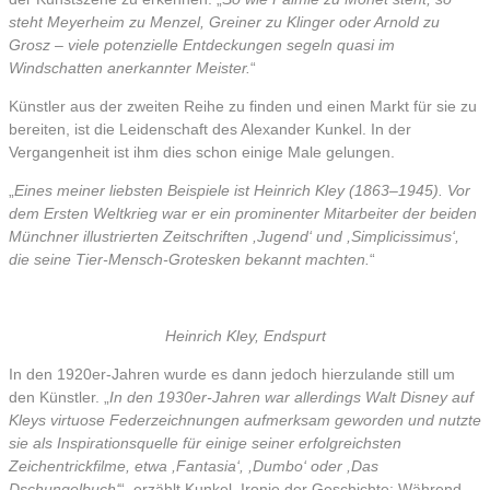
steht Meyerheim zu Menzel, Greiner zu Klinger oder Arnold zu
Grosz – viele potenzielle Entdeckungen segeln quasi im
Windschatten anerkannter Meister.
“
Künstler aus der zweiten Reihe zu finden und einen Markt für sie zu
bereiten, ist die Leidenschaft des Alexander Kunkel. In der
Vergangenheit ist ihm dies schon einige Male gelungen.
„
Eines meiner liebsten Beispiele ist Heinrich Kley (1863–1945). Vor
dem Ersten Weltkrieg war er ein prominenter Mitarbeiter der beiden
Münchner illustrierten Zeitschriften ,Jugend‘ und ,Simplicissimus‘,
die seine Tier-Mensch-Grotesken bekannt machten.
“
Heinrich Kley, Endspurt
In den 1920er-Jahren wurde es dann jedoch hierzulande still um
den Künstler. „
In den 1930er-Jahren war allerdings Walt Disney auf
Kleys virtuose Federzeichnungen aufmerksam geworden und nutzte
sie als Inspirationsquelle für einige seiner erfolgreichsten
Zeichentrickfilme, etwa ,Fantasia‘, ,Dumbo‘ oder ,Das
Dschungelbuch‘
“, erzählt Kunkel. Ironie der Geschichte: Während