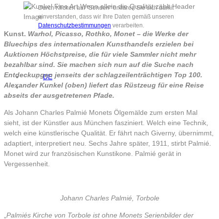
Durch Klicken auf "Senden" erklären Sie sich damit
einverstanden, dass wir Ihre Daten gemäß unseren
Datenschutzbestimmungen
verarbeiten.
Kunst.
Warhol, Picasso, Rothko, Monet – die Werke der
Bluechips des internationalen Kunsthandels erzielen bei
Auktionen Höchstpreise, die für viele Sammler nicht mehr
bezahlbar sind. Sie machen sich nun auf die Suche nach
Entdeckungen jenseits der schlagzeilenträchtigen Top 100.
DE
Alexander Kunkel (oben) liefert das Rüstzeug für eine Reise
abseits der ausgetretenen Pfade.
Als Johann Charles Palmié Monets Ölgemälde zum ersten Mal
sieht, ist der Künstler aus München fasziniert. Welch eine Technik,
welch eine künstlerische Qualität. Er fährt nach Giverny, übernimmt,
adaptiert, interpretiert neu. Sechs Jahre später, 1911, stirbt Palmié.
Monet wird zur französischen Kunstikone. Palmié gerät in
Vergessenheit.
Johann Charles Palmié, Torbole
„
Palmiés Kirche von Torbole ist ohne Monets Serienbilder der