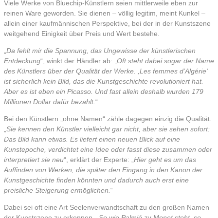
Viele Werke von Bluechip-Künstlern seien mittlerweile eben zur
reinen Ware geworden. Sie dienen – völlig legitim, meint Kunkel –
allein einer kaufmännischen Perspektive, bei der in der Kunstszene
weitgehend Einigkeit über Preis und Wert bestehe.
„
Da fehlt mir die Spannung, das Ungewisse der künstlerischen
Entdeckung
“, winkt der Händler ab: „
Oft steht dabei sogar der Name
des Künstlers über der Qualität der Werke. ,Les femmes d’Algérie‘
ist sicherlich kein Bild, das die Kunstgeschichte revolutioniert hat.
Aber es ist eben ein Picasso. Und fast allein deshalb wurden 179
Millionen Dollar dafür bezahlt.
“
Bei den Künstlern „ohne Namen“ zähle dagegen einzig die Qualität.
„
Sie kennen den Künstler vielleicht gar nicht, aber sie sehen sofort:
Das Bild kann etwas. Es liefert einen neuen Blick auf eine
Kunstepoche, verdichtet eine Idee oder fasst diese zusammen oder
interpretiert sie neu
“, erklärt der Experte: „
Hier geht es um das
Auffinden von Werken, die später den Eingang in den Kanon der
Kunstgeschichte finden könnten und dadurch auch erst eine
preisliche Steigerung ermöglichen.
“
Dabei sei oft eine Art Seelenverwandtschaft zu den großen Namen
der Kunstszene zu erkennen. „
So wie Palmié zu Monet steht, so