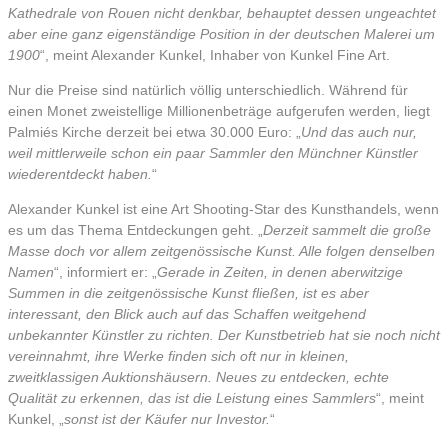
Kathedrale von Rouen nicht denkbar, behauptet dessen ungeachtet
aber eine ganz eigenständige Position in der deutschen Malerei um
1900
“, meint Alexander Kunkel, Inhaber von Kunkel Fine Art.
Nur die Preise sind natürlich völlig unterschiedlich. Während für
einen Monet zweistellige Millionenbeträge aufgerufen werden, liegt
Palmiés Kirche derzeit bei etwa 30.000 Euro: „
Und das auch nur,
weil mittlerweile schon ein paar Sammler den Münchner Künstler
wiederentdeckt haben.
“
Alexander Kunkel ist eine Art Shooting-Star des Kunsthandels, wenn
es um das Thema Entdeckungen geht. „
Derzeit sammelt die große
Masse doch vor allem zeitgenössische Kunst. Alle folgen denselben
Namen
“, informiert er: „
Gerade in Zeiten, in denen aberwitzige
Summen in die zeitgenössische Kunst fließen, ist es aber
interessant, den Blick auch auf das Schaffen weitgehend
unbekannter Künstler zu richten. Der Kunstbetrieb hat sie noch nicht
vereinnahmt, ihre Werke finden sich oft nur in kleinen,
zweitklassigen Auktionshäusern. Neues zu entdecken, echte
Qualität zu erkennen, das ist die Leistung eines Sammlers
“, meint
Kunkel, „
sonst ist der Käufer nur Investor.
“