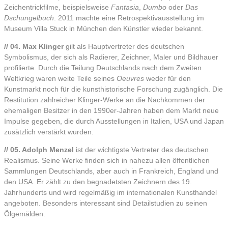
Zeichentrickfilme, beispielsweise
Fantasia
,
Dumbo
oder
Das
Dschungelbuch
. 2011 machte eine Retrospektivausstellung im
Museum Villa Stuck in München den Künstler wieder bekannt.
// 04. Max Klinger
gilt als Hauptvertreter des deutschen
Symbolismus, der sich als Radierer, Zeichner, Maler und Bildhauer
profilierte. Durch die Teilung Deutschlands nach dem Zweiten
Weltkrieg waren weite Teile seines
Oeuvres
weder für den
Kunstmarkt noch für die kunsthistorische Forschung zugänglich. Die
Restitution zahlreicher Klinger-Werke an die Nachkommen der
ehemaligen Besitzer in den 1990er-Jahren haben dem Markt neue
Impulse gegeben, die durch Ausstellungen in Italien, USA und Japan
zusätzlich verstärkt wurden.
// 05. Adolph Menzel
ist der wichtigste Vertreter des deutschen
Realismus. Seine Werke finden sich in nahezu allen öffentlichen
Sammlungen Deutschlands, aber auch in Frankreich, England und
den USA. Er zählt zu den begnadetsten Zeichnern des 19.
Jahrhunderts und wird regelmäßig im internationalen Kunsthandel
angeboten. Besonders interessant sind Detailstudien zu seinen
Ölgemälden.