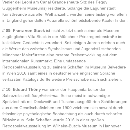
Venier dei Leoni am Canal Grande (heute Sitz des Peggy
Guggenheim Museums) residierte. Solange die Lagunenstadt
Kunstfreunde aus aller Welt anzieht, werden seine bislang vor allem
in England gehandelten Aquarelle schönheitsliebende Käufer finden.
// 09. Franz von Stuck
ist nicht zuletzt dank seiner als Museum
zugänglichen Villa Stuck in der Münchner Prinzregentenstraße im
kollektiven Gedächtnis verankert. Seit einigen Jahren erleben auch
die Werke des zwischen Symbolismus und Jugendstil stehenden
Münchner Malerfürsten eine rasante Preisentwicklung auf dem
internationalen Kunstmarkt. Eine umfassende
Retrospektivausstellung zu seinem Schaffen im Museum Belvedere
in Wien 2016 samt eines in deutscher wie englischer Sprache
verfassten Katalogs dürfte weitere Preisschübe nach sich ziehen.
// 10. Eduard Thöny
war einer der Hauptmitarbeiter der
Satirezeitschrift
Simplicissimus
. Seine meist in aufwendiger
Spritztechnik mit Deckweiß und Tusche ausgeführten Schilderungen
aus dem Gesellschaftsleben um 1900 zeichnen sich sowohl durch
feinsinnige psychologische Beobachtung als auch durch scharfen
Bildwitz aus. Sein Schaffen wurde 2016 in einer großen
Retrospektivausstellung im Wilhelm-Busch-Museum in Hannover