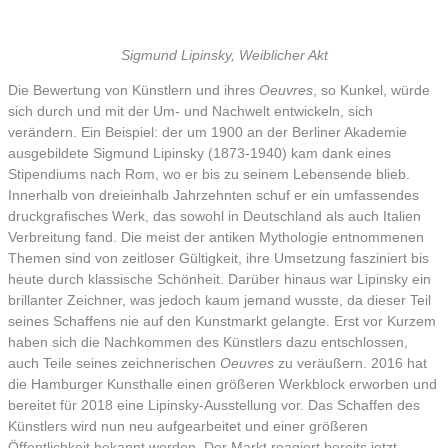
Sigmund Lipinsky, Weiblicher Akt
Die Bewertung von Künstlern und ihres
Oeuvres
, so Kunkel, würde
sich durch und mit der Um- und Nachwelt entwickeln, sich
verändern. Ein Beispiel: der um 1900 an der Berliner Akademie
ausgebildete Sigmund Lipinsky (1873-1940) kam dank eines
Stipendiums nach Rom, wo er bis zu seinem Lebensende blieb.
Innerhalb von dreieinhalb Jahrzehnten schuf er ein umfassendes
druckgrafisches Werk, das sowohl in Deutschland als auch Italien
Verbreitung fand. Die meist der antiken Mythologie entnommenen
Themen sind von zeitloser Gültigkeit, ihre Umsetzung fasziniert bis
heute durch klassische Schönheit. Darüber hinaus war Lipinsky ein
brillanter Zeichner, was jedoch kaum jemand wusste, da dieser Teil
seines Schaffens nie auf den Kunstmarkt gelangte. Erst vor Kurzem
haben sich die Nachkommen des Künstlers dazu entschlossen,
auch Teile seines zeichnerischen
Oeuvres
zu veräußern. 2016 hat
die Hamburger Kunsthalle einen größeren Werkblock erworben und
bereitet für 2018 eine Lipinsky-Ausstellung vor. Das Schaffen des
Künstlers wird nun neu aufgearbeitet und einer größeren
Öffentlichkeit bekannt werden. Der Markt reagiert bereits jetzt