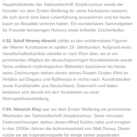
Hauptmitarbeiter der Satirezeitschrift
Simplicissimus
wurde der
Künstler vor dem Ersten Weltkrieg für seine Karikaturen bekannt,
die sich durch eine klare Linienführung auszeichnen und bis heute
kaum an Aktualität verloren haben. Ein wunderbares Sammelgebiet
für Freunde feinsinnigen Humors sowie brillanter Zeichenkultur.
// 02. Adolf Hiremy-Hirschl
zählte zu den schillerndsten Figuren
der Wiener Kunstszene im späten 19. Jahrhundert. Aufgrund eines
Gesellschaftsskandals siedelte er nach Rom über, wo er ein
prominentes Mitglied der deutschsprachigen Künstlerkolonie wurde.
Seine antikisch-mythologischen Bildwelten faszinieren bis heute,
seine Zeichnungen stehen denen seines Rivalen Gustav Klimt im
Hinblick auf Eleganz und Raffinesse in nichts nach. Kunsthistoriker
sowie Kunsthändler aus Deutschland, Österreich und Italien
befassen sich derzeit mit den Vorarbeiten zu einer
Retrospektivausstellung.
// 03. Heinrich Kley
war vor dem Ersten Weltkrieg ein prominenter
Mitarbeiter der Satirezeitschrift
Simplicissimus
. Seine virtuosen
Federzeichnungen stehen denen Alfred Kubins nahe und erregten
in den 1930er-Jahren die Aufmerksamkeit von Walt Disney. Dieser
nutzte sie als Inspirationsquelle für einige seiner populärsten