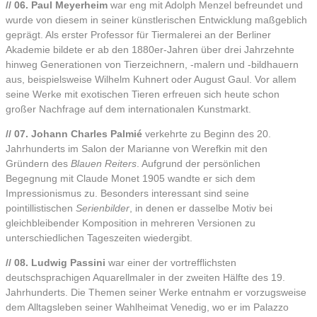
// 06. Paul Meyerheim
war eng mit Adolph Menzel befreundet und
wurde von diesem in seiner künstlerischen Entwicklung maßgeblich
geprägt. Als erster Professor für Tiermalerei an der Berliner
Akademie bildete er ab den 1880er-Jahren über drei Jahrzehnte
hinweg Generationen von Tierzeichnern, -malern und -bildhauern
aus, beispielsweise Wilhelm Kuhnert oder August Gaul. Vor allem
seine Werke mit exotischen Tieren erfreuen sich heute schon
großer Nachfrage auf dem internationalen Kunstmarkt.
// 07. Johann Charles Palmié
verkehrte zu Beginn des 20.
Jahrhunderts im Salon der Marianne von Werefkin mit den
Gründern des
Blauen Reiters
. Aufgrund der persönlichen
Begegnung mit Claude Monet 1905 wandte er sich dem
Impressionismus zu. Besonders interessant sind seine
pointillistischen
Serienbilder
, in denen er dasselbe Motiv bei
gleichbleibender Komposition in mehreren Versionen zu
unterschiedlichen Tageszeiten wiedergibt.
// 08. Ludwig Passini
war einer der vortrefflichsten
deutschsprachigen Aquarellmaler in der zweiten Hälfte des 19.
Jahrhunderts. Die Themen seiner Werke entnahm er vorzugsweise
dem Alltagsleben seiner Wahlheimat Venedig, wo er im Palazzo