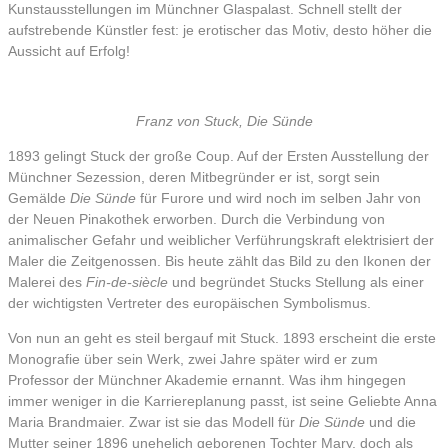
Kunstausstellungen im Münchner Glaspalast. Schnell stellt der
aufstrebende Künstler fest: je erotischer das Motiv, desto höher die
Aussicht auf Erfolg!
Franz von Stuck, Die Sünde
1893 gelingt Stuck der große Coup. Auf der Ersten Ausstellung der
Münchner Sezession, deren Mitbegründer er ist, sorgt sein
Gemälde
Die Sünde
für Furore und wird noch im selben Jahr von
der Neuen Pinakothek erworben. Durch die Verbindung von
animalischer Gefahr und weiblicher Verführungskraft elektrisiert der
Maler die Zeitgenossen. Bis heute zählt das Bild zu den Ikonen der
Malerei des
Fin-de-siècle
und begründet Stucks Stellung als einer
der wichtigsten Vertreter des europäischen Symbolismus.
Von nun an geht es steil bergauf mit Stuck. 1893 erscheint die erste
Monografie über sein Werk, zwei Jahre später wird er zum
Professor der Münchner Akademie ernannt. Was ihm hingegen
immer weniger in die Karriereplanung passt, ist seine Geliebte Anna
Maria Brandmaier. Zwar ist sie das Modell für
Die Sünde
und die
Mutter seiner 1896 unehelich geborenen Tochter Mary, doch als