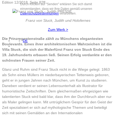
Edition 12/2018, Seite 82ff
Durch Klicken auf "Senden" erklären Sie sich damit
einverstanden, dass wir Ihre Daten gemäß unseren
Datenschutzbestimmungen
verarbeiten.
Franz von Stuck, Judith und Holofernes
Zum Werk >
Die Prinzregentenstraße zählt zu Münchens elegantesten
DE
Boulevards. Eines ihrer architektonischen Wahrzeichen ist die
Villa Stuck, die sich der Malerfürst Franz von Stuck Ende des
19. Jahrhunderts erbauen ließ. Seinen Erfolg verdankte er den
schönsten Frauen seiner Zeit.
Glanz und Ruhm sind Franz Stuck nicht in die Wiege gelegt. 1863
als Sohn eines Müllers im niederbayerischen Tettenweis geboren,
geht er in jungen Jahren nach München, um Kunst zu studieren.
Daneben verdient er seinen Lebensunterhalt als Illustrator für
humoristische Zeitschriften. Dem gleichermaßen ehrgeizigen wie
talentierten Stuck wird bald klar, dass ihm der Durchbruch aber nur
als Maler gelingen kann. Mit untrüglichem Gespür für den Geist der
Zeit spezialisiert er sich auf mythologische Themen und beteiligt
sich mit seinen Gemälden an den Internationalen