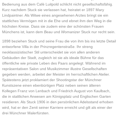
Bedienung aus dem Café Luitpold schlicht nicht gesellschaftsfähig.
Kurz nachdem Stuck sie verlassen hat, heiratet er 1897 Mary
Lindpaintner. Als Witwe eines angesehenen Arztes bringt sie ein
stattliches Vermögen mit in die Ehe und ebnet ihm den Weg in die
höchsten Kreise. Dass sie zudem eine der schönsten Frauen
Münchens ist, kann dem
Beau
und
Womanizer
Stuck nur recht sein.
1898 beziehen Stuck und seine Frau die von ihm bis ins letzte Detail
entworfene Villa in der Prinzregentenstraße. Ihr streng
neoklassizistischer Stil unterscheidet sie von allen anderen
Gebäuden der Stadt, zugleich ist sie als ideale Bühne für das
öffentliche wie private Leben des Paars angelegt. Während im
repräsentativen Salon und Musikzimmer illustre Gesellschaften
gegeben werden, arbeitet der Meister im herrschaftlichen Atelier.
Spätestens jetzt proklamiert der Shootingstar der Münchner
Kunstszene einen ebenbürtigen Platz neben seinen älteren
Kollegen Franz von Lenbach und Friedrich August von Kaulbach,
die in stattlichen Anwesen am Königsplatz und Englischen Garten
residieren. Als Stuck 1906 in den persönlichen Adelsstand erhoben
wird, hat er den Zenit seiner Karriere erreicht und gilt als einer der
drei Münchner Malerfürsten.