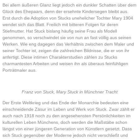
Bei allem äußeren Glanz liegt jedoch ein dunkler Schatten über dem
Glück des Ehepaars, denn der ersehnte Kindersegen bleibt aus.
Erst durch die Adoption von Stucks unehelicher Tochter Mary 1904
wendet sich das Blatt. Freilich mit bitteren Folgen für deren
Stiefmutter. Hat Stuck bislang häufig seine Frau als Modell
genommen, so verschwindet sie von nun an fast völlig aus seinen
Werken. Wie eng dagegen das Verhältnis zwischen dem Maler und
seiner Tochter ist, zeigen die zahlreichen Bildnisse, die er von ihr
anfertigt. Diese intimen Charakterstudien zählen zu Stucks
charmantesten Arbeiten und weisen ihn als überaus feinfühligen
Porträtmaler aus.
Franz von Stuck, Mary Stuck in Münchner Tracht
Der Erste Weltkrieg und das Ende der Monarchie bedeuten eine
einschneidende Zäsur im Leben und Werk von Stuck. Zwar zählt er
auch nach 1918 noch zu den angesehensten Persönlichkeiten im
kulturellen Leben Münchens, doch werden die Maßstäbe schon
längst von einer jüngeren Generation von Künstlern gesetzt. Dass
sich Stuck gegenüber der Moderne jedoch nicht verschließt und