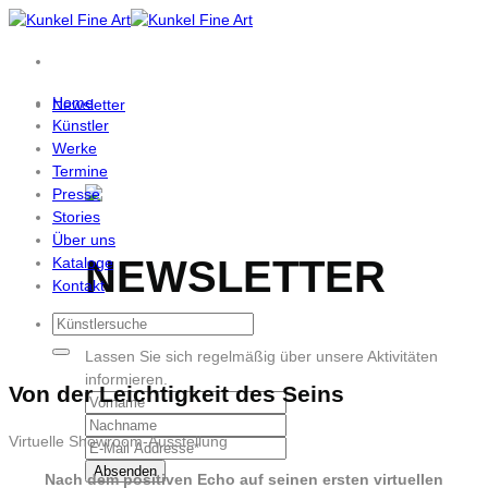
Zum
Inhalt
springen
Home
Newsletter
Künstler
Werke
Termine
Presse
Stories
Über uns
NEWSLETTER
Kataloge
Kontakt
Lassen Sie sich regelmäßig über unsere Aktivitäten
informieren.
Von der Leichtigkeit des Seins
Virtuelle Showroom-Ausstellung
Nach dem positiven Echo auf seinen ersten virtuellen