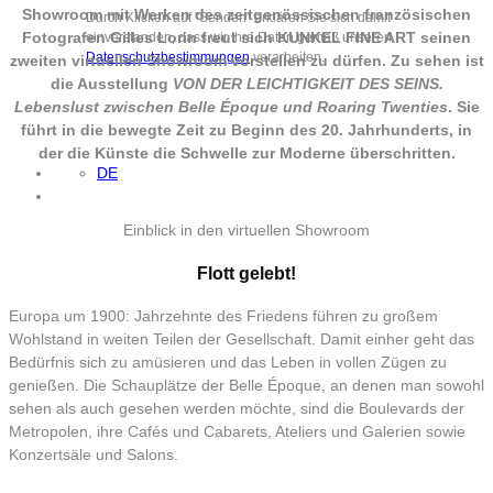
Showroom mit Werken des zeitgenössischen französischen
Durch Klicken auf "Senden" erklären Sie sich damit
Fotografen Gilles Lorin freut sich KUNKEL FINE ART seinen
einverstanden, dass wir Ihre Daten gemäß unseren
Datenschutzbestimmungen
verarbeiten.
zweiten virtuellen Showroom vorstellen zu dürfen. Zu sehen ist
die Ausstellung
VON DER LEICHTIGKEIT DES SEINS.
Lebenslust zwischen Belle Époque und Roaring Twenties
. Sie
führt in die bewegte Zeit zu Beginn des 20. Jahrhunderts, in
der die Künste die Schwelle zur Moderne überschritten.
DE
Einblick in den virtuellen Showroom
Flott gelebt!
Europa um 1900: Jahrzehnte des Friedens führen zu großem
Wohlstand in weiten Teilen der Gesellschaft. Damit einher geht das
Bedürfnis sich zu amüsieren und das Leben in vollen Zügen zu
genießen. Die Schauplätze der Belle Époque, an denen man sowohl
sehen als auch gesehen werden möchte, sind die Boulevards der
Metropolen, ihre Cafés und Cabarets, Ateliers und Galerien sowie
Konzertsäle und Salons.