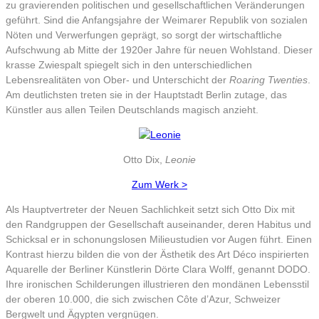
zu gravierenden politischen und gesellschaftlichen Veränderungen
geführt. Sind die Anfangsjahre der Weimarer Republik von sozialen
Nöten und Verwerfungen geprägt, so sorgt der wirtschaftliche
Aufschwung ab Mitte der 1920er Jahre für neuen Wohlstand. Dieser
krasse Zwiespalt spiegelt sich in den unterschiedlichen
Lebensrealitäten von Ober- und Unterschicht der
Roaring Twenties
.
Am deutlichsten treten sie in der Hauptstadt Berlin zutage, das
Künstler aus allen Teilen Deutschlands magisch anzieht.
Otto Dix,
Leonie
Zum Werk >
Als Hauptvertreter der Neuen Sachlichkeit setzt sich Otto Dix mit
den Randgruppen der Gesellschaft auseinander, deren Habitus und
Schicksal er in schonungslosen Milieustudien vor Augen führt. Einen
Kontrast hierzu bilden die von der Ästhetik des Art Déco inspirierten
Aquarelle der Berliner Künstlerin Dörte Clara Wolff, genannt DODO.
Ihre ironischen Schilderungen illustrieren den mondänen Lebensstil
der oberen 10.000, die sich zwischen Côte d’Azur, Schweizer
Bergwelt und Ägypten vergnügen.