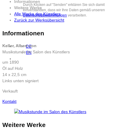
Informationen
Durch Klicken auf "Senden" erklären Sie sich damit
Weitere Werke
einverstanden, dass wir Ihre Daten gemäß unseren
Alle Werke des Künstlers
Datenschutzbestimmungen
verarbeiten.
Zurück zur Werksübersicht
Informationen
Keller, Albert von
DE
Musikstunde im Salon des Künstlers
EN
um 1890
Öl auf Holz
14 x 22,5 cm
Links unten signiert
Verkauft
Kontakt
Weitere Werke