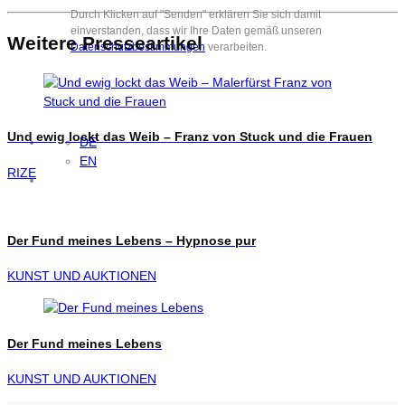
Durch Klicken auf "Senden" erklären Sie sich damit
einverstanden, dass wir Ihre Daten gemäß unseren
Weitere Presseartikel
Datenschutzbestimmungen
verarbeiten.
Und ewig lockt das Weib – Franz von Stuck und die Frauen
DE
EN
RIZE
Der Fund meines Lebens – Hypnose pur
KUNST UND AUKTIONEN
Der Fund meines Lebens
KUNST UND AUKTIONEN