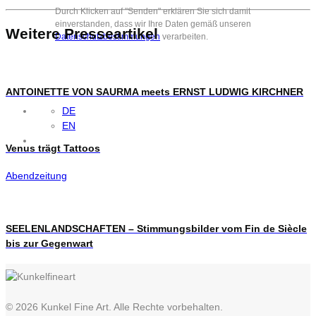
Durch Klicken auf "Senden" erklären Sie sich damit
einverstanden, dass wir Ihre Daten gemäß unseren
Weitere Presseartikel
Datenschutzbestimmungen
verarbeiten.
ANTOINETTE VON SAURMA meets ERNST LUDWIG KIRCHNER
DE
EN
Venus trägt Tattoos
Abendzeitung
SEELENLANDSCHAFTEN – Stimmungsbilder vom Fin de Siècle
bis zur Gegenwart
© 2026 Kunkel Fine Art. Alle Rechte vorbehalten.